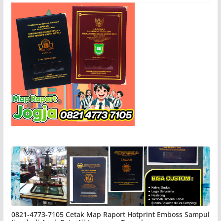
0821-4773-7105 Cetak Map Raport Hotprint Emboss Sampul